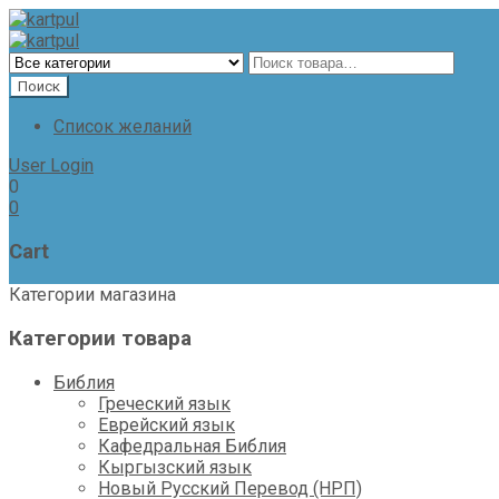
Список желаний
User Login
0
0
Cart
Категории магазина
Категории товара
Библия
Греческий язык
Еврейский язык
Кафедральная Библия
Кыргызский язык
Новый Русский Перевод (НРП)