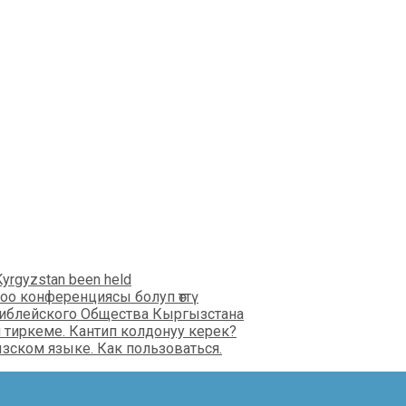
Kyrgyzstan been held
оо конференциясы болуп өттү
иблейского Общества Кыргызстана
 тиркеме. Кантип колдонуу керек?
зском языке. Как пользоваться.