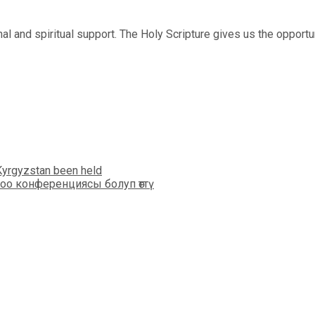
al and spiritual support. The Holy Scripture gives us the opport
Kyrgyzstan been held
оо конференциясы болуп өттү