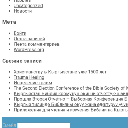
Hobbies
Uncategorized
Новости
Мета
Войти
Лента записей
Лента комментариев
WordPress.org
Свежие записи
Христианству в Кыргызстане уже 1500 лет.
Trauma Healing
Исцеление травм
The Second Election Conference of the Bible Society of 
Кыргызстан Библия коомунун экинчи отчеттук-шайл
Прошла Вторая Отчётно — Выборная Конференция Б
Кыргыз тилинде Библияны окуу жана өздөштүрүү үчүн
Приложения для чтения и изучения Библии на Кыргы
Емейл