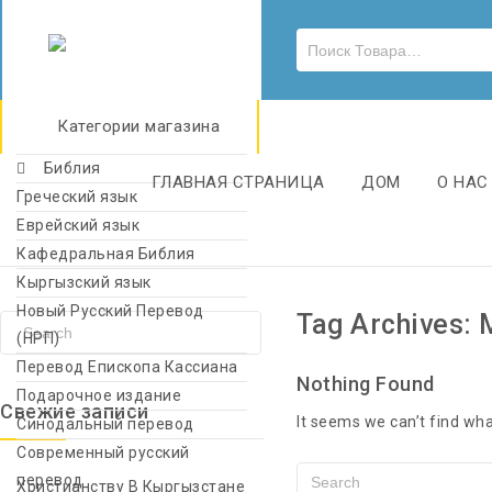
Категории магазина
Библия
ГЛАВНАЯ СТРАНИЦА
ДОМ
О НАС
Греческий язык
Еврейский язык
Кафедральная Библия
Кыргызский язык
Новый Русский Перевод
Tag Archives: 
(НРП)
Перевод Епископа Кассиана
Nothing Found
Подарочное издание
Свежие записи
It seems we can’t find wha
Синодальный перевод
Современный русский
перевод
Христианству В Кыргызстане