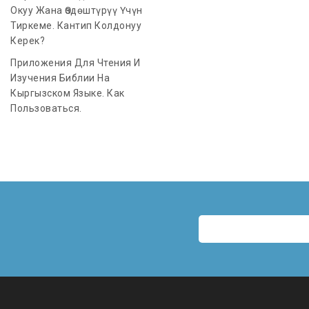
Окуу Жана Өздөштүрүү Үчүн
Тиркеме. Кантип Колдонуу
Керек?
Приложения Для Чтения И
Изучения Библии На
Кыргызском Языке. Как
Пользоваться.