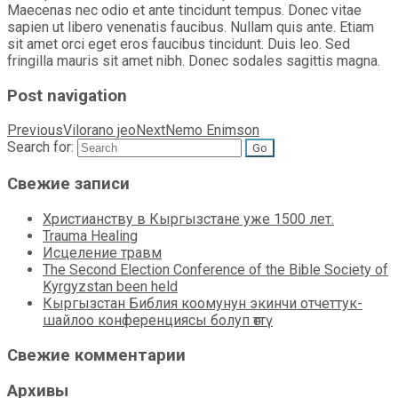
Maecenas nec odio et ante tincidunt tempus. Donec vitae
sapien ut libero venenatis faucibus. Nullam quis ante. Etiam
sit amet orci eget eros faucibus tincidunt. Duis leo. Sed
fringilla mauris sit amet nibh. Donec sodales sagittis magna.
Post navigation
Previous
Vilorano jeo
Next
Nemo Enimson
Search for:
Свежие записи
Христианству в Кыргызстане уже 1500 лет.
Trauma Healing
Исцеление травм
The Second Election Conference of the Bible Society of
Kyrgyzstan been held
Кыргызстан Библия коомунун экинчи отчеттук-
шайлоо конференциясы болуп өттү
Свежие комментарии
Архивы