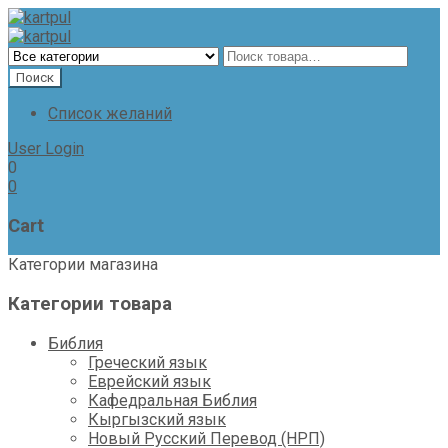
Список желаний
User Login
0
0
Cart
Категории магазина
Категории товара
Библия
Греческий язык
Еврейский язык
Кафедральная Библия
Кыргызский язык
Новый Русский Перевод (НРП)