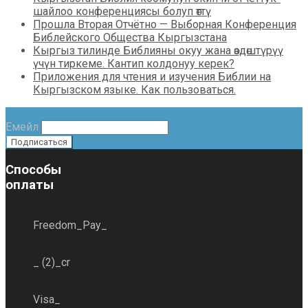
шайлоо конференциясы болуп өттү
Прошла Вторая Отчётно — Выборная Конференция
Библейского Общества Кыргызстана
Кыргыз тилинде Библияны окуу жана өздөштүрүү
үчүн тиркеме. Кантип колдонуу керек?
Приложения для чтения и изучения Библии на
Кыргызском языке. Как пользоваться.
Емейл
Способы
оплаты
Freedom_Pay_
_ (2)_cr
Visa_