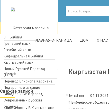
Категории магазина
Библия
ГЛАВНАЯ СТРАНИЦА
ДОМ
О НАС
Греческий язык
Еврейский язык
Кафедральная Библия
Кыргызский язык
Новый Русский Перевод
Кыргызстан 
(НРП)
Перевод Епископа Кассиана
Подарочное издание
Свежие записи
Синодальный перевод
by admin
04.11.2021
Современный русский
Библейское обществ
перевод
Христианству В Кыргызстане