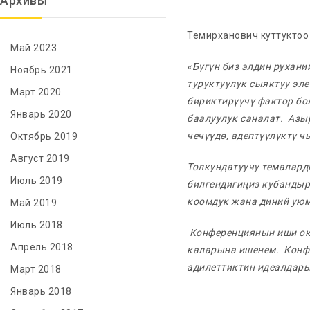
Архивы
Темирханович куттуктоо с
Май 2023
«Бүгүн биз элдин рухан
Ноябрь 2021
туруктуулук сыяктуу эл
Март 2020
бириктирүүчү фактор бо
Январь 2020
баалуулук саналат. Азы
чечүүдө, адептүүлүктү ч
Октябрь 2019
Август 2019
Толкундатуучу темаларды
Июль 2019
билгендигиңиз кубандыр
коомдук жана диний уюм
Май 2019
Июль 2018
Конференциянын иши ок
Апрель 2018
каларына ишенем. Конф
адилеттиктин идеалдары
Март 2018
Январь 2018