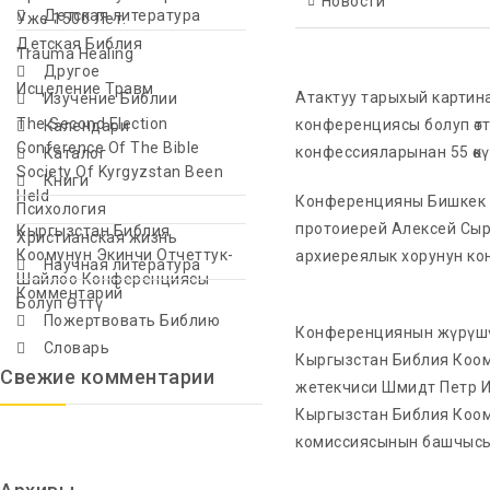
Новости
Детская литература
Уже 1500 Лет.
Детская Библия
Trauma Healing
Другое
Исцеление Травм
Атактуу тарыхый картин
Изучение Библии
The Second Election
конференциясы болуп өт
Календари
Conference Of The Bible
конфессияларынан 55 өкү
Каталог
Society Of Kyrgyzstan Been
Книги
Held
Конференцияны Бишкек 
Психология
протоиерей Алексей Сыр
Кыргызстан Библия
Христианская жизнь
Коомунун Экинчи Отчеттук-
архиереялык хорунун ко
Научная литература
Шайлоо Конференциясы
Комментарий
Болуп Өттү
Пожертвовать Библию
Конференциянын жүрүшү
Словарь
Кыргызстан Библия Коо
Свежие комментарии
жетекчиси Шмидт Петр 
Кыргызстан Библия Коо
комиссиясынын башчысын