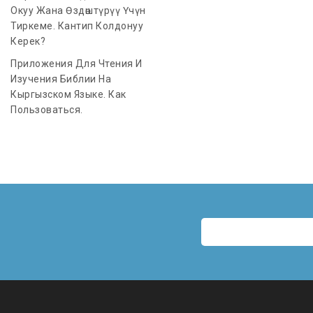
Окуу Жана Өздөштүрүү Үчүн
Тиркеме. Кантип Колдонуу
Керек?
Приложения Для Чтения И
Изучения Библии На
Кыргызском Языке. Как
Пользоваться.