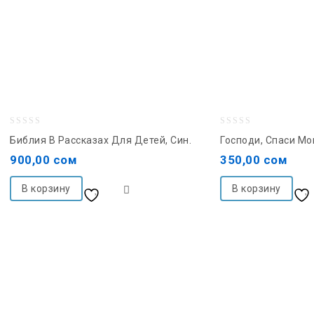
0
0
Библия В Рассказах Для Детей, Син.
Господи, Спаси Мо
out
out
900,00
сом
350,00
сом
of
of
5
5
В корзину
В корзину
Добавить в список
желаний
желаний