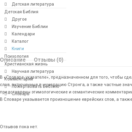
Детская литература
Детская Библия
Другое
Изучение Библии
Календари
Каталог
Книги
Психология
Описание
Отзывы (0)
Христианская жизнь
Научная литература
В «Словаре-указателе», предназначенном для того, чтобы сде
Комментарий
слов, включенные в нумерацию Стронга, а также частные зна
Пожертвовать Библию
представлены этимологические и семантические комментарии
Словарь
В Словаре указывается произношение еврейских слов, а такж
Отзывов пока нет.