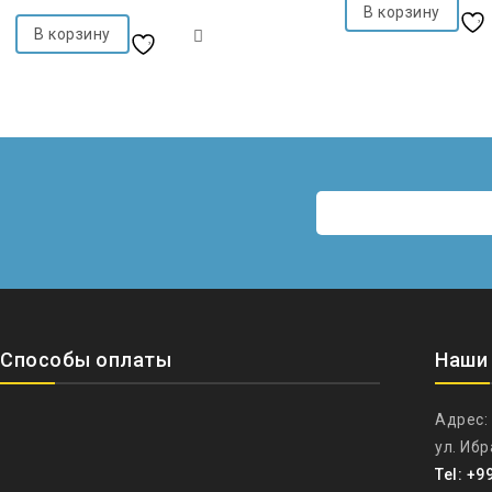
5
5
В корзину
В корзину
Добавить в список
желаний
желаний
Способы оплаты
Наши
Адрес:
ул. Иб
Tel: +9