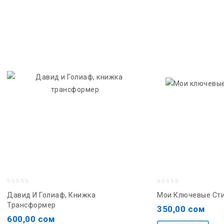
0
0
Давид И Голиаф, Книжка
Мои Ключевые Сти
out
out
Трансформер
350,00
сом
of
of
600,00
сом