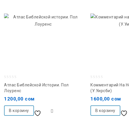
0
0
Атлас Библейской Истории. Пол
Комментарий На Н
out
out
Лоуренс
(У.Уирсби)
of
of
1200,00
сом
1600,00
сом
5
5
В корзину
В корзину
Добавить в список
желаний
желаний