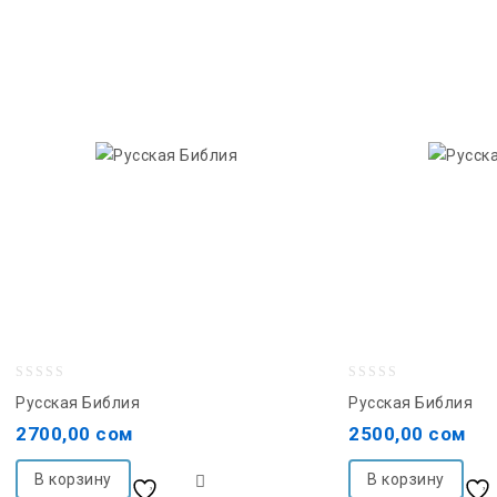
0
0
Русская Библия
Русская Библия
out
out
2700,00
сом
2500,00
сом
of
of
5
5
В корзину
В корзину
Добавить в список