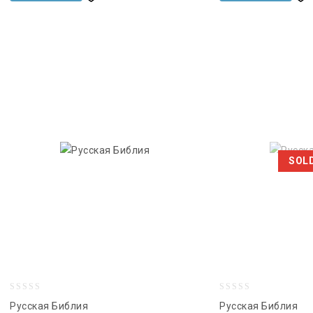
желаний
желаний
SOL
0
0
Русская Библия
Русская Библия