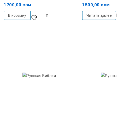
out
out
1700,00
сом
1500,00
сом
of
of
5
5
В корзину
Читать далее
Добавить в список
желаний