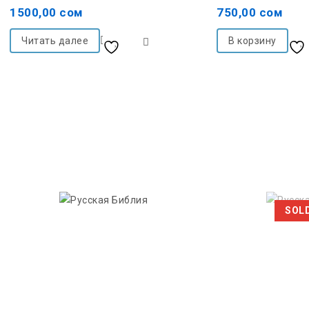
out
out
1500,00
сом
750,00
сом
of
of
5
5
Читать далее
В корзину
Добавить в список
желаний
желаний
SOL