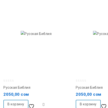
0
0
Русская Библия
Русская Библия
out
out
2050,00
сом
2050,00
сом
of
of
5
5
В корзину
В корзину
Добавить в список