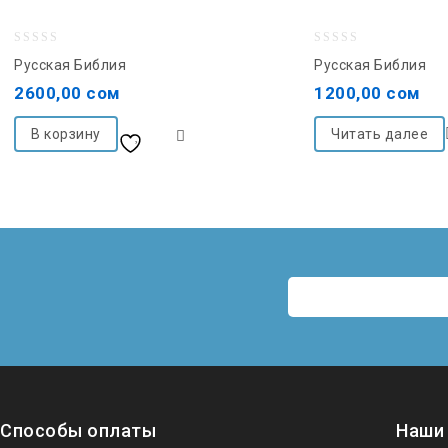
0
0
Русская Библия
Русская Библия
out
out
2600,00
сом
1200,00
сом
of
of
5
5
В корзину
Читать далее
Добавить в список
желаний
Способы оплаты
Наши