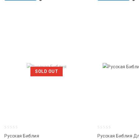
желаний
желаний
SOLD OUT
0
0
Русская Библия
Русская Библия Д