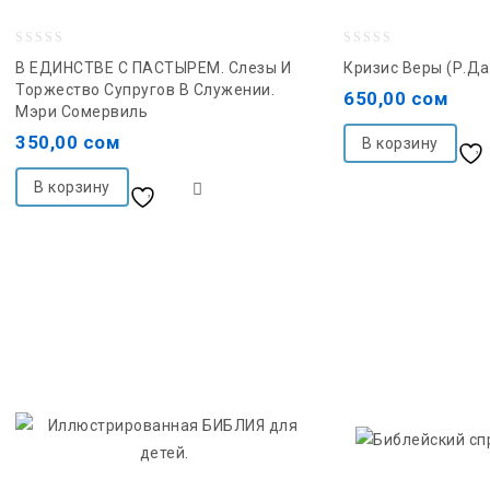
0
0
В ЕДИНСТВЕ С ПАСТЫРЕМ. Слезы И
Кризис Веры (Р.Да
out
out
Торжество Супругов В Служении.
650,00
сом
Мэри Сомервиль
of
of
5
350,00
сом
5
В корзину
В корзину
Добавить в список
желаний
желаний