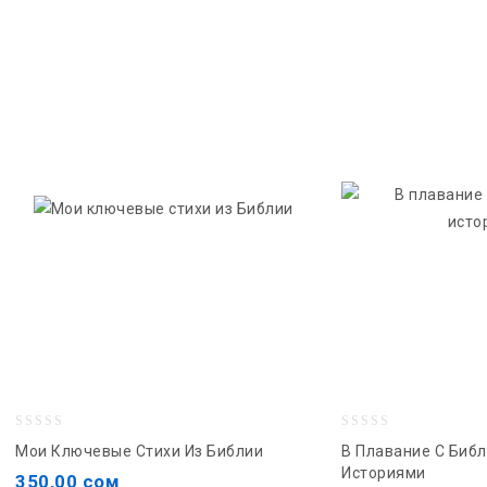
0
0
Мои Ключевые Стихи Из Библии
В Плавание С Биб
out
out
Историями
350,00
сом