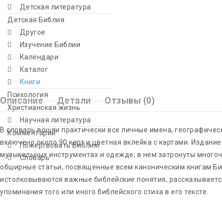
Детская литература
Детская Библия
Другое
Изучение Библии
Календари
Каталог
Книги
Психология
Описание
Детали
Отзывы (0)
Христианская жизнь
Научная литература
В словарь вошли практически все личные имена, географичес
Комментарий
включено около 90 карт и цветная вклейка с картами. Издан
Пожертвовать Библию
музыкальных инструментах и одежде; в нем затронуты много
Словарь
обширные статьи, посвященные всем каноническим книгам Би
истолковываются важные библейские понятия, рассказывается
упоминания того или иного библейского стиха в его тексте.