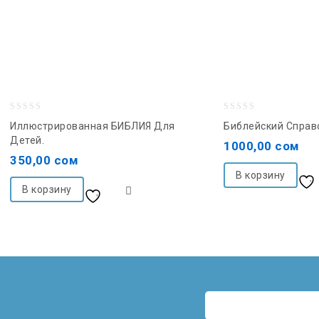
0
0
Иллюстрированная БИБЛИЯ Для
Библейский Справо
out
out
Детей.
1000,00
сом
of
of
350,00
сом
5
5
В корзину
В корзину
Добавить в список
желаний
желаний