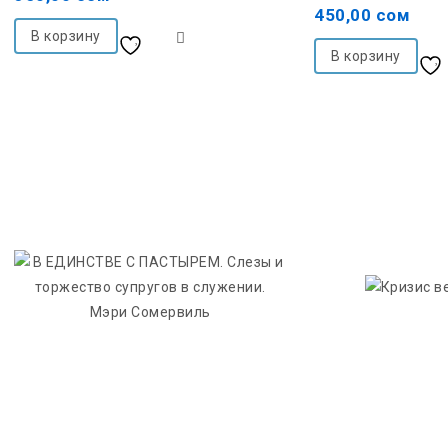
of
of
450,00
сом
5
5
В корзину
Добавить в список
В корзину
желаний
желаний