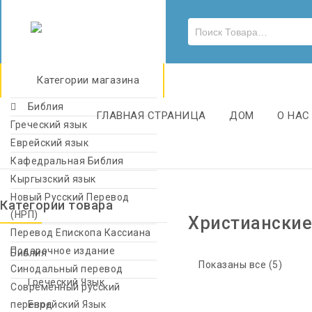
Категории магазина
Библия
ГЛАВНАЯ СТРАНИЦА
ДОМ
О НАС
Греческий язык
Еврейский язык
Кафедральная Библия
Кыргызский язык
Новый Русский Перевод
Категории товара
(НРП)
Христианские
Перевод Епископа Кассиана
Подарочное издание
Библия
Показаны все (5)
Синодальный перевод
Греческий Язык
Современный русский
перевод
Еврейский Язык