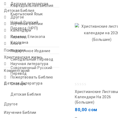
Детская литература
Кафедральная Библия
Детская Библия
Кыргызский Язык
Другое
Новый Русский
Изучение Библии
Перевод (НРП)
Календари
Перевод Епископа
Каталог
Кассиана
Книги
Психология
Подарочное Издание
Христианская жизнь
Синодальный Перевод
Научная литература
Современный Русский
Комментарий
Перевод
Пожертвовать Библию
Детская Литература
Словарь
0
Христианские Листов
Детская Библия
out
Календари На 2026
(Большие)
of
Другое
5
80,00
сом
Изучение Библии