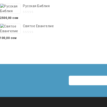
out
Русская Библия
of
5
0
2500,00
сом
out
Святое Евангелие
of
5
0
100,00
сом
out
of
5