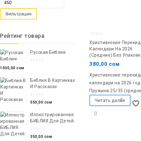
Фильтрация
Рейтинг товара
0
Христианские Переки
out
Календари На 2026
Русская Библия
(средние) Без Упаковк
of
5
380,00
сом
0
1500,00
сом
out
Христианские переки
Библия В Картинках
of
календари на 2026 год
И Рассказах
5
Пружина 25/35 (средни
0
Читать далее
550,00
сом
out
Иллюстрированная
of
желаний
БИБЛИЯ Для Детей.
5
0
350,00
сом