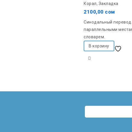
Корал, Закладка
5
2100,00
сом
Синодальный перевод
параллельными места
словарем.
В корзину
Добавить в список
желаний