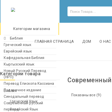
Категории магазина
Библия
ГЛАВНАЯ СТРАНИЦА
ДОМ
О НАС
Греческий язык
Еврейский язык
Кафедральная Библия
Кыргызский язык
Новый Русский Перевод
Категории товара
(НРП)
Современный 
Перевод Епископа Кассиана
Подарочное издание
Библия
Показаны все (9)
Синодальный перевод
Греческий Язык
Современный русский
перевод
Еврейский Язык