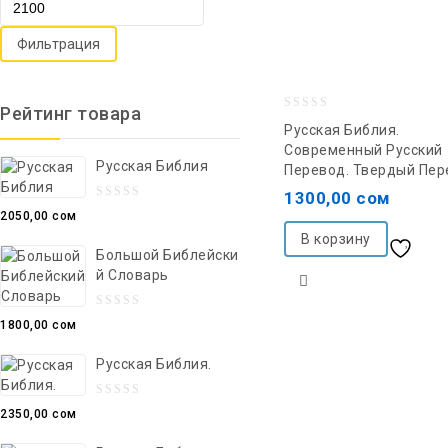
Фильтрация
Рейтинг товара
0
Русская Библия.
out
Современный Русский
Русская Библия
Перевод. Твердый Пер
of
5
1300,00
сом
0
2050,00
сом
out
В корзину
Добавить в список
Большой Библейски
of
Й Словарь
5
желаний
0
1800,00
сом
out
Русская Библия.
of
5
0
2350,00
сом
out