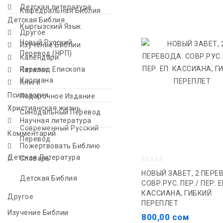
Детская литература
Кафедральная Библия
Детская Библия
Кыргызский Язык
Другое
Новый Русский
Изучение Библии
Перевод (НРП)
Календари
Перевод Епископа
Каталог
Кассиана
Книги
Психология
Подарочное Издание
Христианская жизнь
Синодальный Перевод
Научная литература
Современный Русский
Комментарий
Перевод
Пожертвовать Библию
Детская Литература
Словарь
0
НОВЫЙ ЗАВЕТ, 2 ПЕРЕ
Детская Библия
out
СОВР.РУС. ПЕР./ ПЕР. Е
КАССИАНА, ГИБКИЙ
of
Другое
ПЕРЕПЛЕТ
5
Изучение Библии
800,00
сом