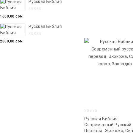
Русская Библия
of
5
0
1600,00
сом
out
Русская Библия
of
5
0
2000,00
сом
out
of
5
0
Русская Библия.
out
Современный Русский
Перевод. Экокожа, Син
of