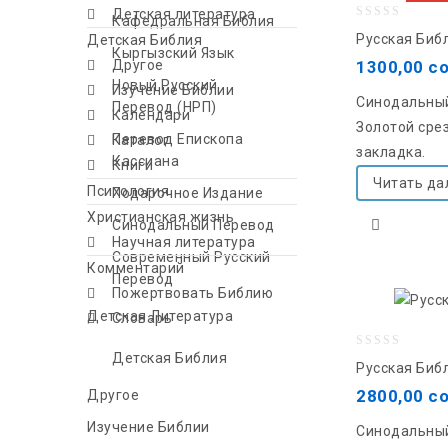
Детская литература
Кафедральная Библия
0
Русская Биб
Детская Библия
Кыргызский Язык
out
1300,00
с
Другое
of
Новый Русский
Изучение Библии
Синодальный
5
Перевод (НРП)
Календари
Золотой срез
Перевод Епископа
Каталог
закладка.
Кассиана
Книги
Читать да
Психология
Подарочное Издание
Христианская жизнь
Синодальный Перевод
Научная литература
Современный Русский
Комментарий
Перевод
Пожертвовать Библию
Детская Литература
Словарь
Детская Библия
0
Русская Биб
out
2800,00
с
Другое
of
Изучение Библии
Синодальный
5