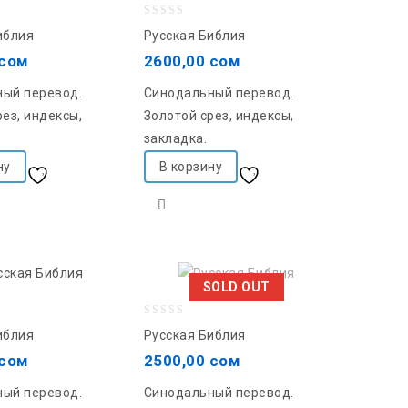
0
иблия
Русская Библия
out
сом
2600,00
сом
of
ый перевод.
Синодальный перевод.
5
ез, индексы,
Золотой срез, индексы,
закладка.
ну
В корзину
Добавить в список
Добавить в список
желаний
желаний
SOLD OUT
0
иблия
Русская Библия
out
сом
2500,00
сом
of
ый перевод.
Синодальный перевод.
5