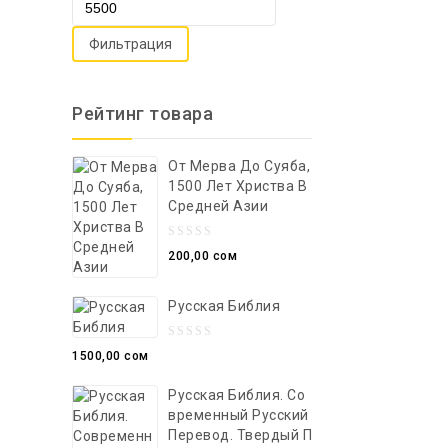
Фильтрация
Рейтинг товара
От Мерва До Суяба,
1500 Лет Христва В
Средней Азии
0
200,00
сом
out
of
Русская Библия
5
0
1500,00
сом
out
Русская Библия. Со
of
Временный Русский
5
Перевод. Твердый П