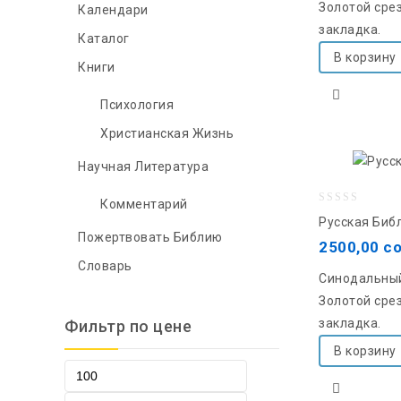
Золотой срез
Календари
закладка.
Каталог
В корзину
Книги
Психология
Христианская Жизнь
Научная Литература
Комментарий
0
Русская Биб
out
Пожертвовать Библию
2500,00
с
of
Словарь
Синодальный
5
Золотой срез
закладка.
Фильтр по цене
В корзину