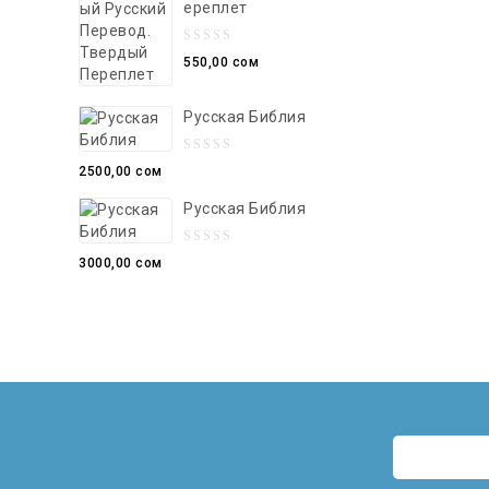
Ереплет
0
550,00
сом
out
of
Русская Библия
5
0
2500,00
сом
out
Русская Библия
of
5
0
3000,00
сом
out
of
5