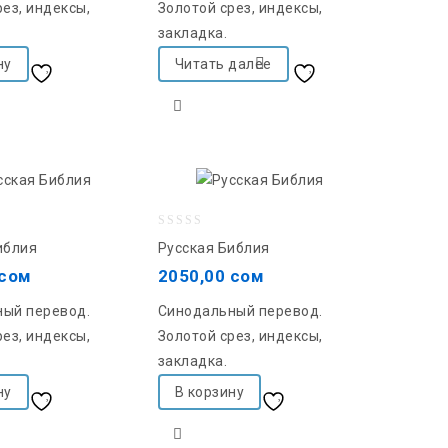
ез, индексы,
Золотой срез, индексы,
закладка.
ну
Читать далее
Добавить в список
Добавить в список
желаний
желаний
0
иблия
Русская Библия
out
сом
2050,00
сом
of
ый перевод.
Синодальный перевод.
5
ез, индексы,
Золотой срез, индексы,
закладка.
ну
В корзину
Добавить в список
Добавить в список
желаний
желаний