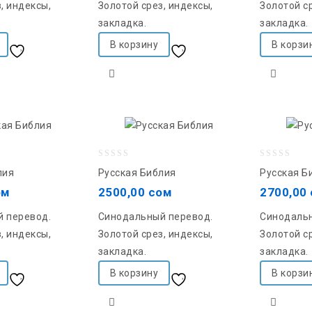
, индексы,
Золотой срез, индексы,
Золотой ср
закладка.
закладка.
В корзину
В корзи
Добавить в список
Добавить в список
желаний
желаний
0
0
лия
Русская Библия
Русская Б
out
out
ом
2500,00
сом
2700,00
of
of
 перевод.
Синодальный перевод.
Синодальн
5
5
, индексы,
Золотой срез, индексы,
Золотой ср
закладка.
закладка.
В корзину
В корзи
Добавить в список
Добавить в список
желаний
желаний