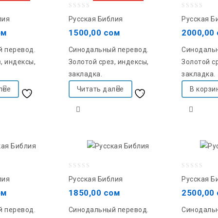
0
0
лия
Русская Библия
Русская Б
out
out
ом
1500,00
сом
2000,00
of
of
 перевод.
Синодальный перевод.
Синодальн
5
5
, индексы,
Золотой срез, индексы,
Золотой ср
закладка.
закладка.
лее
Читать далее
В корзи
Добавить в список
Добавить в список
желаний
желаний
0
0
лия
Русская Библия
Русская Б
out
out
ом
1850,00
сом
2500,00
of
of
 перевод.
Синодальный перевод.
Синодальн
5
5