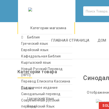
Категории магазина
Библия
ГЛАВНАЯ СТРАНИЦА
ДОМ
Греческий язык
Еврейский язык
Кафедральная Библия
Кыргызский язык
Новый Русский Перевод
Категории товара
(НРП)
Синодал
Перевод Епископа Кассиана
Подарочное издание
Библия
Отображение
Синодальный перевод
Греческий Язык
Современный русский
SO
перевод
Еврейский Язык